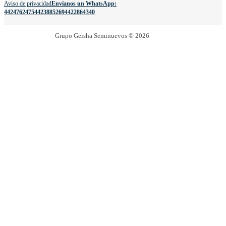
Aviso de privacidad
Envíanos un WhatsApp:
4424762475
4423885269
4422864340
Grupo Geisha Seminuevos © 2026