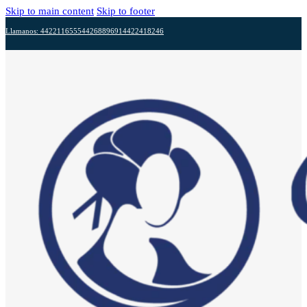
Skip to main content
Skip to footer
Llamanos: 4422116555
4426889691
4422418246