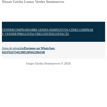
Nissan Geisha Lomas Verdes Seminuevos
VENDER
COMPRAR
SOBRE GEISHA SEMINUEVOS
¿CÓMO COMPRAR
Y VENDER?
PREGUNTAS FRECUENTES
CONTACTO
Aviso de privacidad
Envíanos un WhatsApp:
4424762475
4423885269
4422864340
Grupo Geisha Seminuevos © 2026