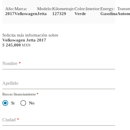
Año:
Marca:
Modelo:
Kilometraje:
Color:
Interior:
Energy:
Transm
2017
Volkswagen
Jetta
127329
Verde
Gasolina
Autom
Solicita más información sobre
Volkswagen Jetta 2017
$
245,000
MXN
Nombre
*
Apellido
Buscas financiamiento
*
Si
No
Ciudad
*