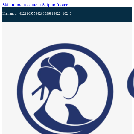
Skip to main content
Skip to footer
Llamanos: 4422116555
4426889691
4422418246