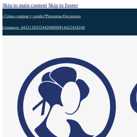
Skip to main content
Skip to footer
¿Cómo comprar y vender?
Preguntas Frecuentes
Llamanos: 4422116555
4426889691
4422418246