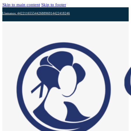
Skip to main content
Skip to footer
Llamanos: 4422116555
4426889691
4422418246