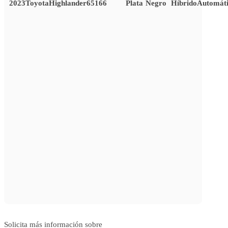
2023
Toyota
Highlander
65166
Plata
Negro
Híbrido
Automát
Solicita más información sobre