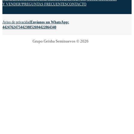
Y VENDER?
PREGUNTAS FRECUENTES
CONTACTO
Aviso de privacidad
Envíanos un WhatsApp:
4424762475
4423885269
4422864340
Grupo Geisha Seminuevos © 2026