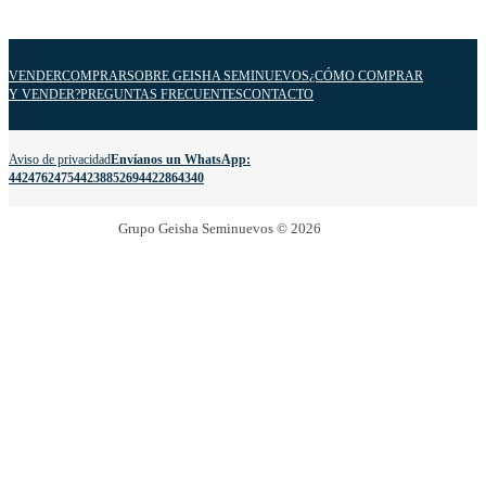
VENDER
COMPRAR
SOBRE GEISHA SEMINUEVOS
¿CÓMO COMPRAR
Y VENDER?
PREGUNTAS FRECUENTES
CONTACTO
Aviso de privacidad
Envíanos un WhatsApp:
4424762475
4423885269
4422864340
Grupo Geisha Seminuevos © 2026