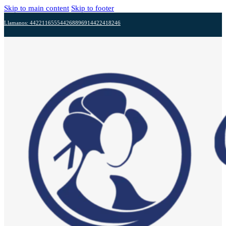
Skip to main content
Skip to footer
Llamanos: 4422116555
4426889691
4422418246