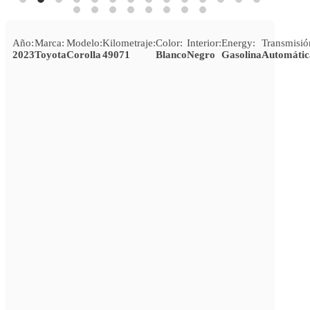
Año:
Marca:
Modelo:
Kilometraje:
Color:
Interior:
Energy:
Transmisió
2023
Toyota
Corolla
49071
Blanco
Negro
Gasolina
Automátic