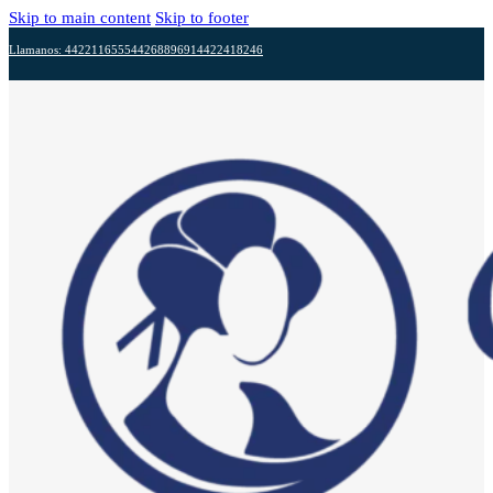
Skip to main content
Skip to footer
Llamanos: 4422116555
4426889691
4422418246