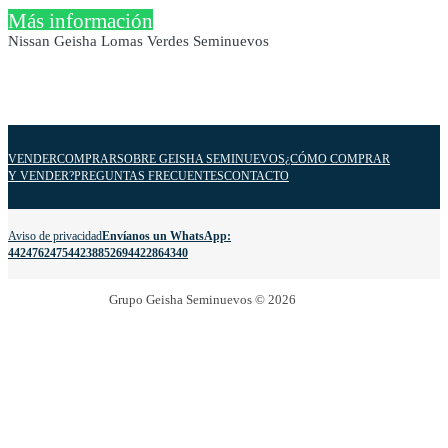
Más información
Nissan Geisha Lomas Verdes Seminuevos
VENDER
COMPRAR
SOBRE GEISHA SEMINUEVOS
¿CÓMO COMPRAR
Y VENDER?
PREGUNTAS FRECUENTES
CONTACTO
Aviso de privacidad
Envíanos un WhatsApp:
4424762475
4423885269
4422864340
Grupo Geisha Seminuevos © 2026