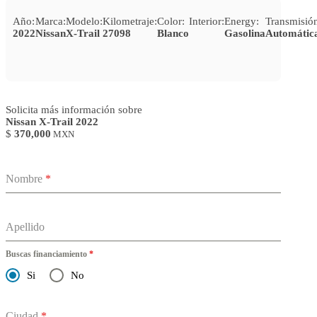
Año:
Marca:
Modelo:
Kilometraje:
Color:
Interior:
Energy:
Transmisió
2022
Nissan
X-Trail
27098
Blanco
Gasolina
Automátic
Solicita más información sobre
Nissan X-Trail 2022
$
370,000
MXN
Nombre
*
Apellido
Buscas financiamiento
*
Si
No
Ciudad
*