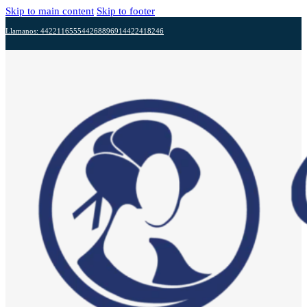
Skip to main content
Skip to footer
Llamanos: 4422116555
4426889691
4422418246