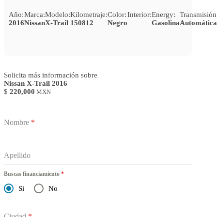
Año:
Marca:
Modelo:
Kilometraje:
Color:
Interior:
Energy:
Transmisión
2016
Nissan
X-Trail
150812
Negro
Gasolina
Automática
Solicita más información sobre
Nissan X-Trail 2016
$
220,000
MXN
Nombre
*
Apellido
Buscas financiamiento
*
Si
No
Ciudad
*