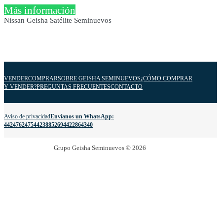
Más información
Nissan Geisha Satélite Seminuevos
VENDER
COMPRAR
SOBRE GEISHA SEMINUEVOS
¿CÓMO COMPRAR
Y VENDER?
PREGUNTAS FRECUENTES
CONTACTO
Aviso de privacidad
Envíanos un WhatsApp:
4424762475
4423885269
4422864340
Grupo Geisha Seminuevos © 2026