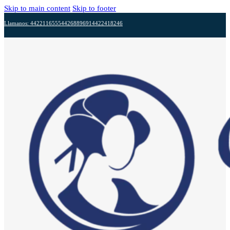
Skip to main content
Skip to footer
Llamanos: 4422116555
4426889691
4422418246