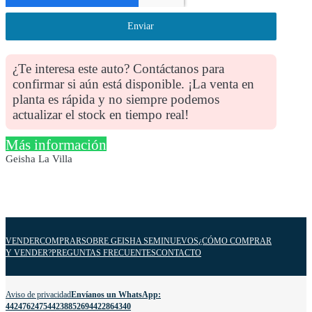
Enviar
¿Te interesa este auto? Contáctanos para
confirmar si aún está disponible. ¡La venta en
planta es rápida y no siempre podemos
actualizar el stock en tiempo real!
Más información
Geisha La Villa
VENDER
COMPRAR
SOBRE GEISHA SEMINUEVOS
¿CÓMO COMPRAR
Y VENDER?
PREGUNTAS FRECUENTES
CONTACTO
Aviso de privacidad
Envíanos un WhatsApp:
4424762475
4423885269
4422864340