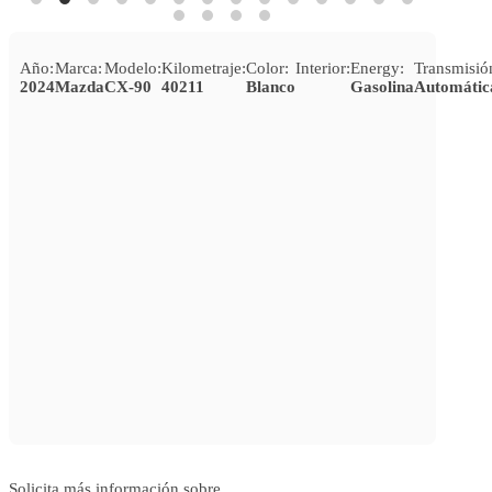
Año:
Marca:
Modelo:
Kilometraje:
Color:
Interior:
Energy:
Transmisió
2024
Mazda
CX-90
40211
Blanco
Gasolina
Automátic
Solicita más información sobre