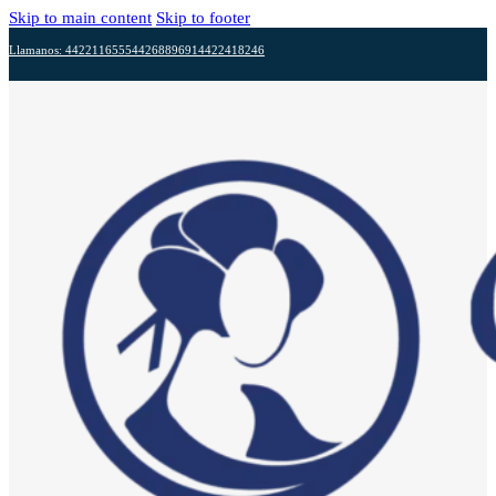
Skip to main content
Skip to footer
Llamanos: 4422116555
4426889691
4422418246