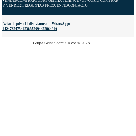
VENDER
COMPRAR
SOBRE GEISHA SEMINUEVOS
¿CÓMO COMPRAR
Y VENDER?
PREGUNTAS FRECUENTES
CONTACTO
Aviso de privacidad
Envíanos un WhatsApp:
4424762475
4423885269
4422864340
Grupo Geisha Seminuevos © 2026