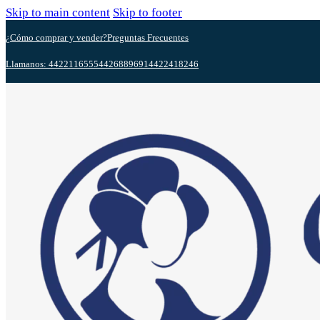
Skip to main content
Skip to footer
¿Cómo comprar y vender?
Preguntas Frecuentes
Llamanos: 4422116555
4426889691
4422418246