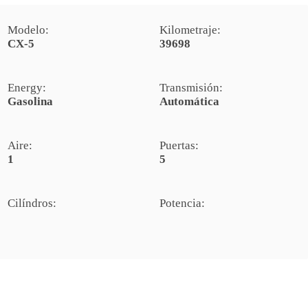
Modelo:
Kilometraje:
CX-5
39698
Energy:
Transmisión:
Gasolina
Automática
Aire:
Puertas:
1
5
Cilíndros:
Potencia: