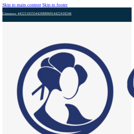
Skip to main content
Skip to footer
Llamanos: 4422116555
4426889691
4422418246