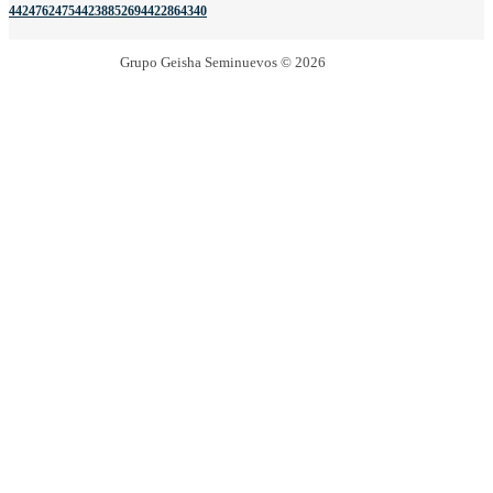
4424762475
4423885269
4422864340
Grupo Geisha Seminuevos © 2026