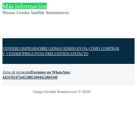
Más información
Nissan Geisha Satélite Seminuevos
VENDER
COMPRAR
SOBRE GEISHA SEMINUEVOS
¿CÓMO COMPRAR
Y VENDER?
PREGUNTAS FRECUENTES
CONTACTO
Aviso de privacidad
Envíanos un WhatsApp:
4424762475
4423885269
4422864340
Grupo Geisha Seminuevos © 2026