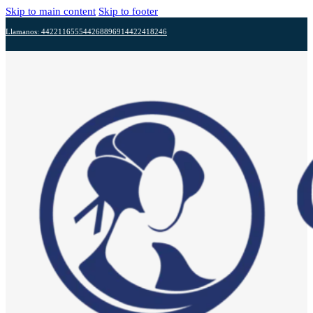
Skip to main content
Skip to footer
Llamanos: 4422116555
4426889691
4422418246