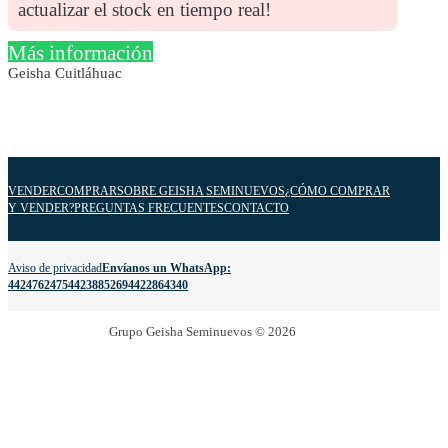
actualizar el stock en tiempo real!
Más información
Geisha Cuitláhuac
VENDER
COMPRAR
SOBRE GEISHA SEMINUEVOS
¿CÓMO COMPRAR
Y VENDER?
PREGUNTAS FRECUENTES
CONTACTO
Aviso de privacidad
Envíanos un WhatsApp:
4424762475
4423885269
4422864340
Grupo Geisha Seminuevos © 2026