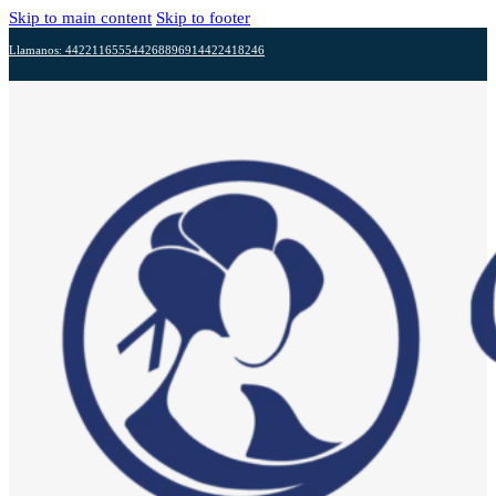
Skip to main content
Skip to footer
Llamanos: 4422116555
4426889691
4422418246