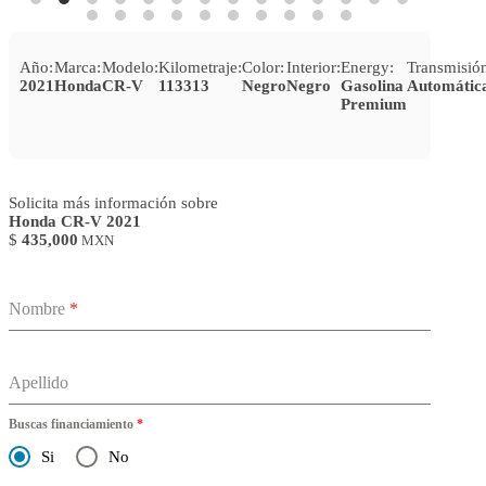
Año:
Marca:
Modelo:
Kilometraje:
Color:
Interior:
Energy:
Transmisió
2021
Honda
CR-V
113313
Negro
Negro
Gasolina
Automátic
Premium
Solicita más información sobre
Honda CR-V 2021
$
435,000
MXN
Nombre
*
Apellido
Buscas financiamiento
*
Si
No