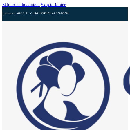
Skip to main content
Skip to footer
Llamanos: 4422116555
4426889691
4422418246