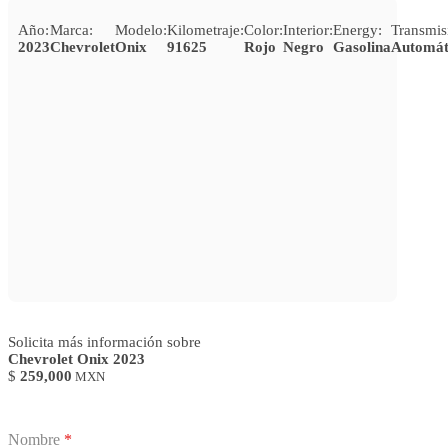
Año:
Marca:
Modelo:
Kilometraje:
Color:
Interior:
Energy:
Transmis
2023
Chevrolet
Onix
91625
Rojo
Negro
Gasolina
Automát
Solicita más información sobre
Chevrolet Onix 2023
$
259,000
MXN
Nombre
*