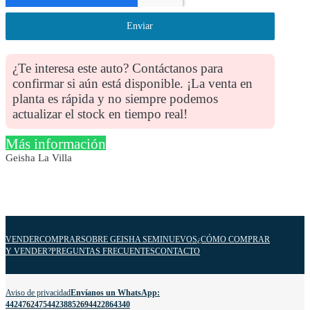
Enviar
¿Te interesa este auto? Contáctanos para
confirmar si aún está disponible. ¡La venta en
planta es rápida y no siempre podemos
actualizar el stock en tiempo real!
Más información
Geisha La Villa
VENDER
COMPRAR
SOBRE GEISHA SEMINUEVOS
¿CÓMO COMPRAR
Y VENDER?
PREGUNTAS FRECUENTES
CONTACTO
Aviso de privacidad
Envíanos un WhatsApp:
4424762475
4423885269
4422864340