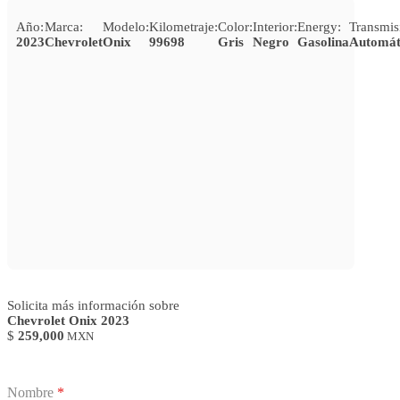
Año:
Marca:
Modelo:
Kilometraje:
Color:
Interior:
Energy:
Transmis
2023
Chevrolet
Onix
99698
Gris
Negro
Gasolina
Automát
Solicita más información sobre
Chevrolet Onix 2023
$
259,000
MXN
Nombre
*