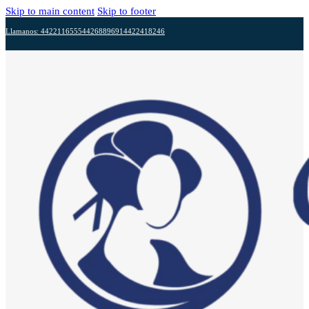
Skip to main content
Skip to footer
Llamanos: 4422116555
4426889691
4422418246