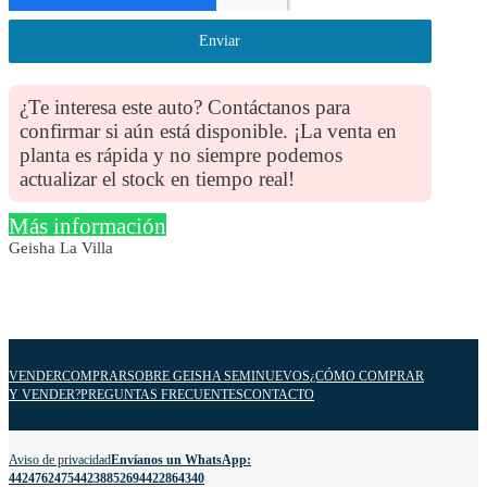
Enviar
¿Te interesa este auto? Contáctanos para
confirmar si aún está disponible. ¡La venta en
planta es rápida y no siempre podemos
actualizar el stock en tiempo real!
Más información
Geisha La Villa
VENDER
COMPRAR
SOBRE GEISHA SEMINUEVOS
¿CÓMO COMPRAR
Y VENDER?
PREGUNTAS FRECUENTES
CONTACTO
Aviso de privacidad
Envíanos un WhatsApp:
4424762475
4423885269
4422864340