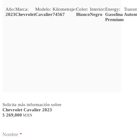
Año:
Marca:
Modelo:
Kilometraje:
Color:
Interior:
Energy:
Transm
2023
Chevrolet
Cavalier
74567
Blanco
Negro
Gasolina
Autom
Premium
Solicita más información sobre
Chevrolet Cavalier 2023
$
269,000
MXN
Nombre
*