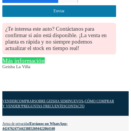
Enviar
¿Te interesa este auto? Contáctanos para
confirmar si aún está disponible. ¡La venta en
planta es rápida y no siempre podemos
actualizar el stock en tiempo real!
Más información
Geisha La Villa
VENDER
COMPRAR
SOBRE GEISHA SEMINUEVOS
¿CÓMO COMPRAR
Y VENDER?
PREGUNTAS FRECUENTES
CONTACTO
Aviso de privacidad
Envíanos un WhatsApp:
4424762475
4423885269
4422864340