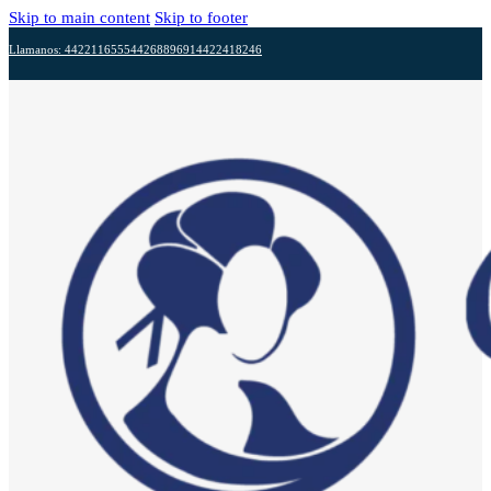
Skip to main content
Skip to footer
Llamanos: 4422116555
4426889691
4422418246