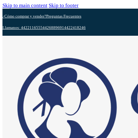
Skip to main content
Skip to footer
¿Cómo comprar y vender?
Preguntas Frecuentes
Llamanos: 4422116555
4426889691
4422418246