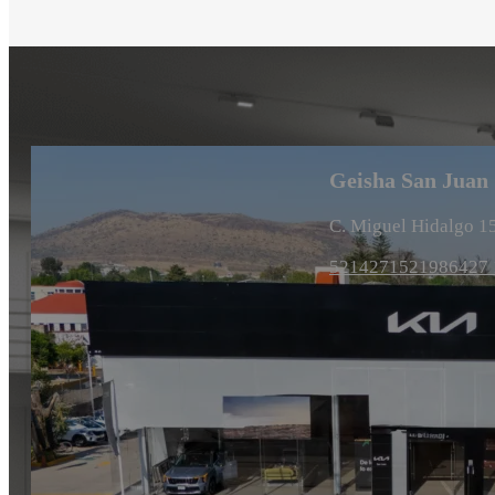
Geisha San Juan
C. Miguel Hidalgo 15
5214271521986
427 