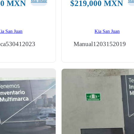
00
MXN
Más detalle
$
219,000
MXN
Más 
ia San Juan
Kia San Juan
ca
53041
2023
Manual
120315
2019