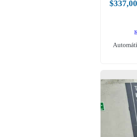
$
337,0
K
Automáti