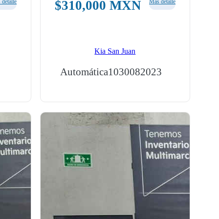
detalle
$
310,000
MXN
Más detalle
Kia San Juan
Automática
103008
2023