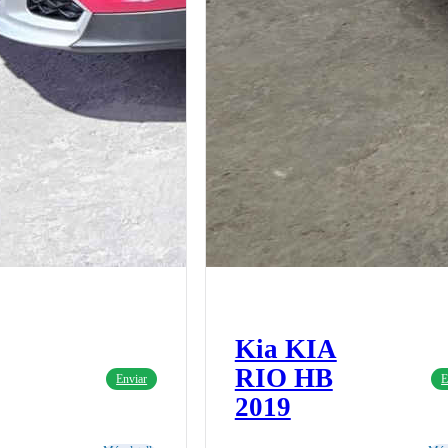
Kia KIA
RIO HB
Enviar
E
2019